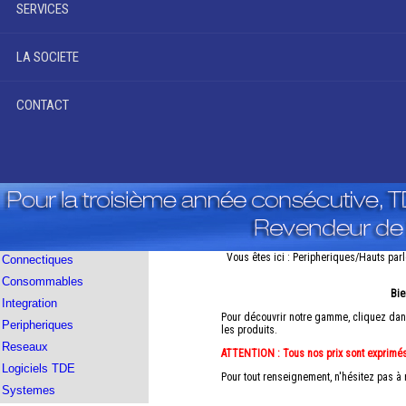
SERVICES
LA SOCIETE
CONTACT
Vous êtes ici : Peripheriques/Hauts par
Connectiques
Consommables
Bie
Integration
Pour découvrir notre gamme, cliquez dans
Peripheriques
les produits.
Reseaux
ATTENTION : Tous nos prix sont exprimé
Logiciels TDE
Pour tout renseignement, n'hésitez pas à
Systemes