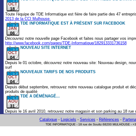
OCT
18
Toute l'équipe de TDE Informatique est fière de faire partie des 47 entrepr
2013 de la CCI Mulhouse.
TDE INFORMATIQUE EST À PRÉSENT SUR FACEBOOK
JAN
06
Découvrez notre nouvelle page Facebook et faites nous partager vos impr
http://www.facebook.com/pages/TDE-Informatique/182913331736158
NOUVEAU SITE INTERNET
OCT
04
Depuis le 01 octobre, découvrez notre nouveau site: Nouveau design, nouv
surf
NOUVEAUX TARIFS DE NOS PRODUITS
OCT
04
Depuis début septembre, retrouvez notre nouveau catalogue produit et déc
produits de qualité
TDE A DÉMÉNAGÉ...
AOU
31
Depuis le 16 avril 2010, retrouvez notre magasin et son parking au 18 rue 
Catalogue
-
Logiciels
-
Services
-
Références
-
Partena
TDE INFORMATIQUE - 18 rue de Soultz 68200 MULHOUSE - +33