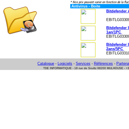
* Nos prix peuvent varier en fonction de la fluc
Antivirus - Boite
Bitdefender 
EBITLG0330
Bitdefender 
1an/1PC
EBITLG0330
Bitdefender 
2ans/5PC
EBITLG0331
Catalogue
-
Logiciels
-
Services
-
Références
-
Partena
TDE INFORMATIQUE - 18 rue de Soultz 68200 MULHOUSE - +33