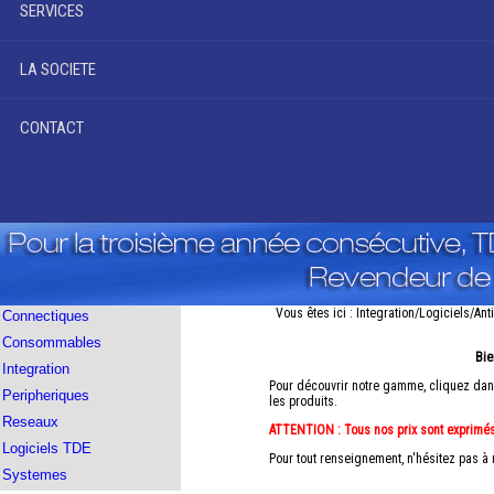
SERVICES
LA SOCIETE
CONTACT
Vous êtes ici : Integration/Logiciels/Anti
Connectiques
Consommables
Bie
Integration
Pour découvrir notre gamme, cliquez dans
Peripheriques
les produits.
Reseaux
ATTENTION : Tous nos prix sont exprimé
Logiciels TDE
Pour tout renseignement, n'hésitez pas à
Systemes