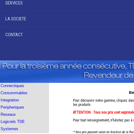
SERVICES
LA SOCIETE
CONTACT
Connectiques
Consommables
Bie
Integration
Pour découvrir notre gamme, cliquez dans
les produits.
Peripheriques
ATTENTION : Tous nos prix sont exprimé
Reseaux
Pour tout renseignement, n'hésitez pas à
Logiciels TDE
Systemes
* Nos prix peuvent varier en fonction de la fluc